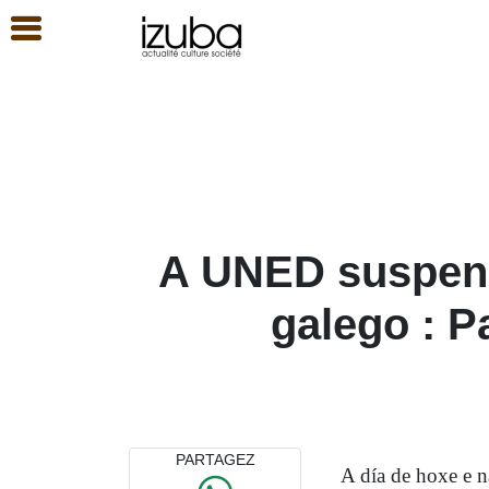
A UNED suspend
galego : P
PARTAGEZ
A día de hoxe e n