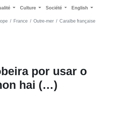
ualité
Culture
Société
English
rope
France
Outre-mer
Caraïbe française
eira por usar o
non hai (…)