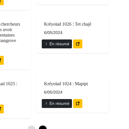
chercheurs
Kréyolad 1026 : Tet chajé
s avoir
6/05/2024
centaines
 mangrove
En résumé
ad 1025 :
Kréyolad 1024 : Mapipi
6/05/2024
En résumé
0
6