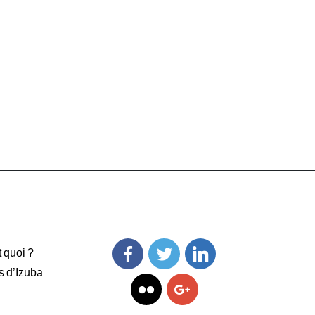
t quoi ?
s d’Izuba
Facebook
Twitter
Linkedin
Flickr
Googleplus