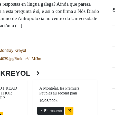
as respostas en lingua galega? Aínda que pareza
ta a esta pregunta é si, e así o confirma a Nós Diario
alumno de Antropoloxía no centro da Universidade
ción a (...)
ontray Kreyol
4039.jpg?itok=c6dtMfJm
 KREYOL
OT READ
A Montréal, les Premiers
UTHOR
Peuples au second plan
 ?
10/05/2024
En résumé