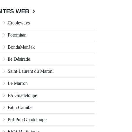
SITES WEB
Creoleways
Potomitan
BondaManJak
Ile Désirade
Saint-Laurent du Maroni
Le Marron
FA Guadeloupe
Bitin Caraibe
Pol-Pub Guadeloupe
RFO Martinique