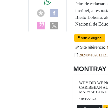
feito de redactar 
incríbel, a respos
Bieito Lobeira, 
Nacional de Educa
Article original.
Site référencé:
M
202404102012121
MONTRAY
WHY DID WE N
CARIBBEAN A
MARYSE CONDÉ
10/05/2024