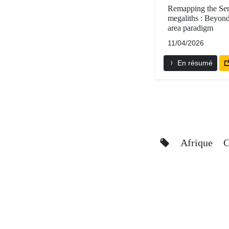
Remapping the Se
megaliths : Beyond
area paradigm
11/04/2026
En résumé
Afrique
C