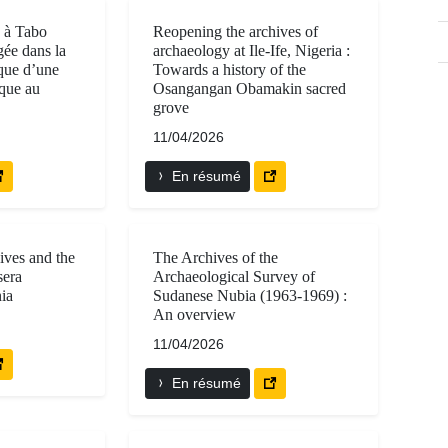
s à Tabo
Reopening the archives of
ée dans la
archaeology at Ile-Ife, Nigeria :
que d’une
Towards a history of the
que au
Osangangan Obamakin sacred
grove
11/04/2026
En résumé
ves and the
The Archives of the
sera
Archaeological Survey of
nia
Sudanese Nubia (1963-1969) :
An overview
11/04/2026
En résumé