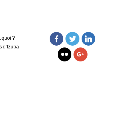
t quoi ?
s d’Izuba
Facebook
Twitter
Linkedin
Flickr
Googleplus