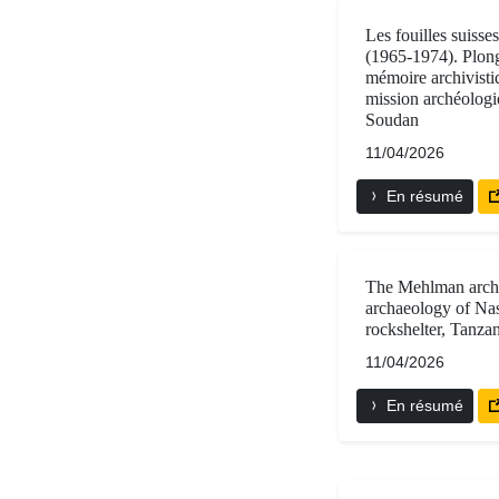
Les fouilles suisse
(1965-1974). Plong
mémoire archivisti
mission archéologi
Soudan
11/04/2026
En résumé
The Mehlman archi
archaeology of Na
rockshelter, Tanza
11/04/2026
En résumé