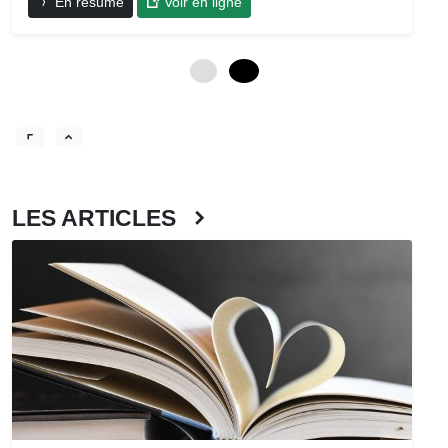
En résumé
Voir en ligne
0
12
LES ARTICLES