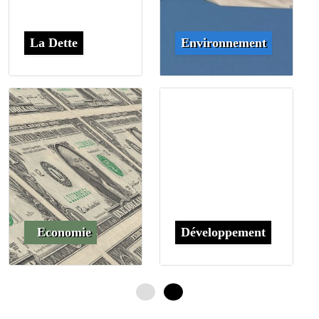
La Dette
Environnement
Economie
Développement
0
4