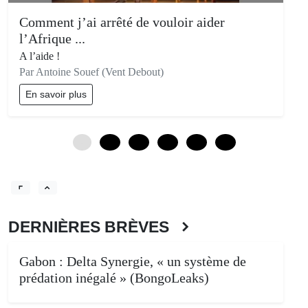
Comment j’ai arrêté de vouloir aider
l’Afrique ...
A l’aide !
Par Antoine Souef (Vent Debout)
En savoir plus
0
12
24
36
48
60
DERNIÈRES BRÈVES
Gabon : Delta Synergie, « un système de
prédation inégalé » (BongoLeaks)