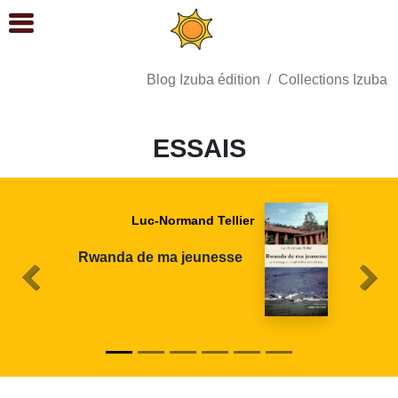
Blog Izuba édition
Collections Izuba
ESSAIS
Jean-Luc Galabert
ARTEMISIA De la malaria
au coronavirus
Précédent
Suiva