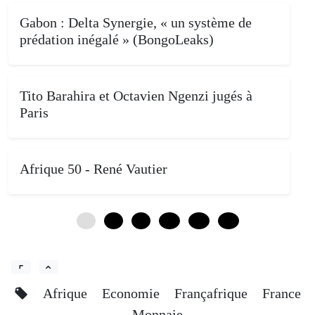
Gabon : Delta Synergie, « un système de
prédation inégalé » (BongoLeaks)
Tito Barahira et Octavien Ngenzi jugés à
Paris
Afrique 50 - René Vautier
0
4
8
12
16
20
Afrique
Economie
Françafrique
France
Monnaie