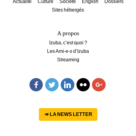
Actualité
Culture
Société
English
Dossiers
Sites hébergés
A propos
Izuba, c’est quoi ?
Les Ami-e-s d’Izuba
Streaming
Facebook
Twitter
Linkedin
Flickr
Googleplus
LA NEWS LETTER