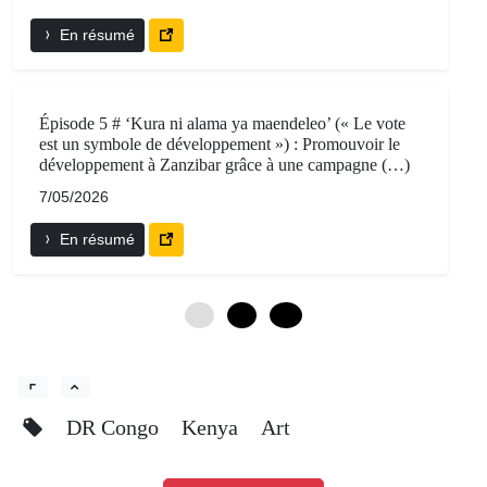
En résumé
Épisode 5 # ‘Kura ni alama ya maendeleo’ (« Le vote
est un symbole de développement ») : Promouvoir le
développement à Zanzibar grâce à une campagne (…)
7/05/2026
En résumé
0
6
12
DR Congo
Kenya
Art