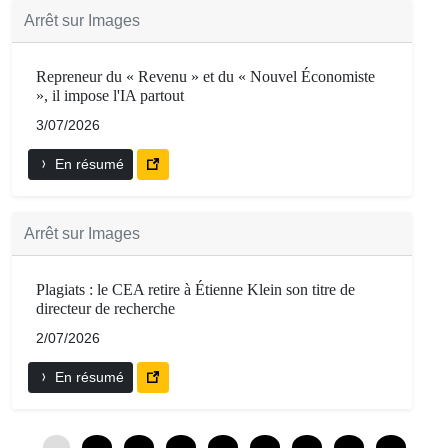
Arrêt sur Images
Repreneur du « Revenu » et du « Nouvel Économiste
», il impose l'IA partout
3/07/2026
En résumé
Arrêt sur Images
Plagiats : le CEA retire à Étienne Klein son titre de
directeur de recherche
2/07/2026
En résumé
0
12
24
36
48
60
72
84
96