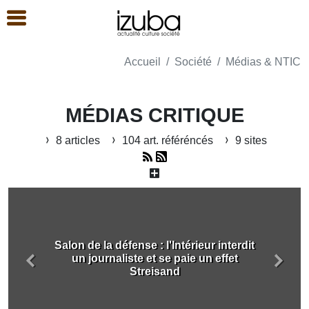
Accueil
Société
Médias & NTIC
MÉDIAS CRITIQUE
8 articles
104 art. référéncés
9 sites
Salon de la défense : l'Intérieur interdit
un journaliste et se paie un effet
Précédent
Suiva
Streisand