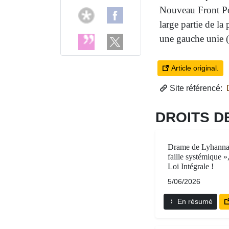
Nouveau Front Po
large partie de la 
une gauche unie 
Article original.
Site référencé:
D
DROITS D
Drame de Lyhanna 
faille systémique »
Loi Intégrale !
5/06/2026
En résumé