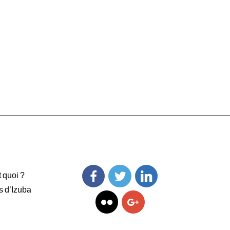
t quoi ?
s d’Izuba
Facebook
Twitter
Linkedin
Flickr
Googleplus