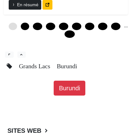
En résumé
...
0
6
12
18
24
30
36
42
48
132
Grands Lacs
Burundi
Burundi
SITES WEB