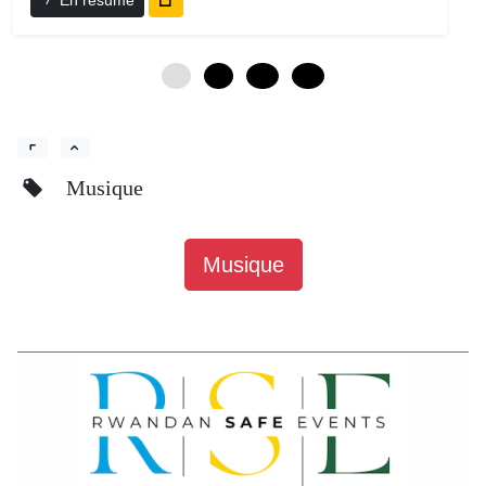
En résumé
0
6
12
18
Musique
Musique