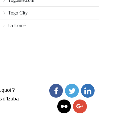
Togosite.com
Togo City
Ici Lomé
t quoi ?
s d’Izuba
Facebook
Twitter
Linkedin
Flickr
Googleplus