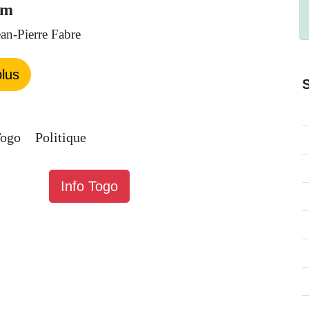
om
ean-Pierre Fabre
lus
Togo
Politique
Info Togo