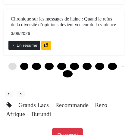
Chronique sur les messages de haine : Quand le refus
de la diversité d’opinions devient vecteur de la violence
3/08/2026
En résumé
...
0
6
12
18
24
30
36
42
48
144
Grands Lacs
Recommande
Rezo
Afrique
Burundi