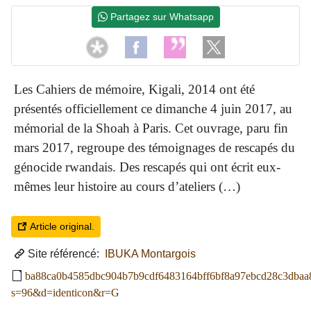
Partagez sur Whatsapp
Les Cahiers de mémoire, Kigali, 2014 ont été
présentés officiellement ce dimanche 4 juin 2017, au
mémorial de la Shoah à Paris. Cet ouvrage, paru fin
mars 2017, regroupe des témoignages de rescapés du
génocide rwandais. Des rescapés qui ont écrit eux-
mêmes leur histoire au cours d’ateliers (…)
Article original.
Site référencé:
IBUKA Montargois
ba88ca0b4585dbc904b7b9cdf6483164bff6bf8a97ebcd28c3dbaa
s=96&d=identicon&r=G