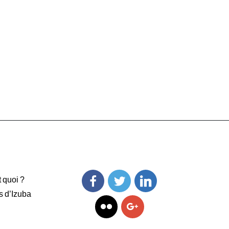
t quoi ?
s d’Izuba
Facebook
Twitter
Linkedin
Flickr
Googleplus