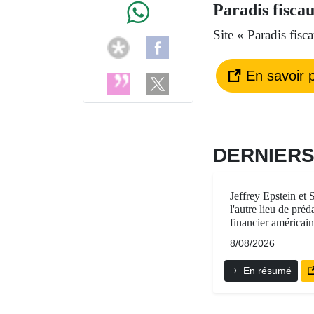
Paradis fiscau
Site « Paradis fisca
En savoir p
DERNIER
Jeffrey Epstein et 
l'autre lieu de préd
financier américai
8/08/2026
En résumé