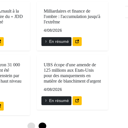
rnault à la
Milliardaires et finance de
aire du « JDD
l'ombre : l'accumulation jusqu'à
ré
l'extrême
4/08/2026
En résumé
iron 31 000
UBS écope d'une amende de
nt été
125 millions aux Etats-Unis
enstein par
pour des manquements en
 haut niveau
matière de blanchiment d'argent
4/08/2026
En résumé
0
6