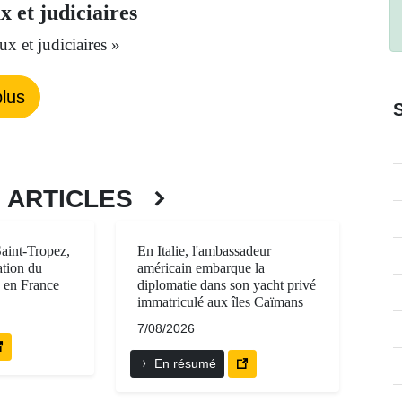
x et judiciaires
ux et judiciaires »
lus
S ARTICLES
Saint-Tropez,
En Italie, l'ambassadeur
ation du
américain embarque la
n en France
diplomatie dans son yacht privé
immatriculé aux îles Caïmans
7/08/2026
En résumé