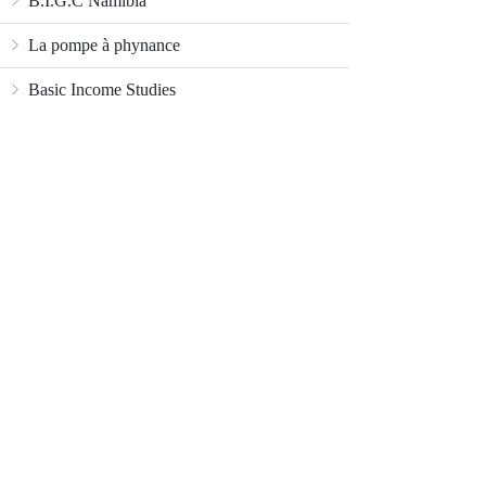
B.I.G.C Namibia
La pompe à phynance
Basic Income Studies