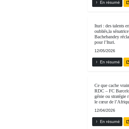
En résumé
Ituri : des talents e
oubliés,la sénatrice
Bachebandey récla
pour l’Ituri.
12/05/2026
En résumé
Ce que cache vraim
RDC – FC Barcelo
génie ou stratégie 
le cœur de l’Afriq
12/04/2026
En résumé