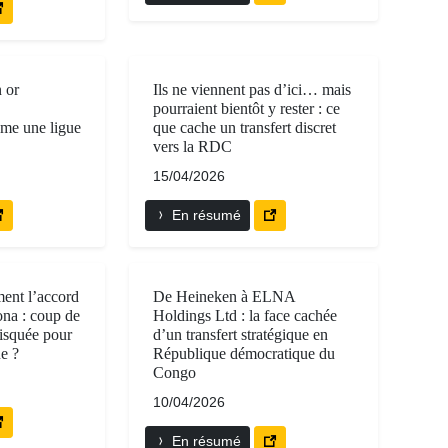
n or
Ils ne viennent pas d’ici… mais
pourraient bientôt y rester : ce
me une ligue
que cache un transfert discret
vers la RDC
15/04/2026
En résumé
ent l’accord
De Heineken à ELNA
na : coup de
Holdings Ltd : la face cachée
risquée pour
d’un transfert stratégique en
ue ?
République démocratique du
Congo
10/04/2026
En résumé