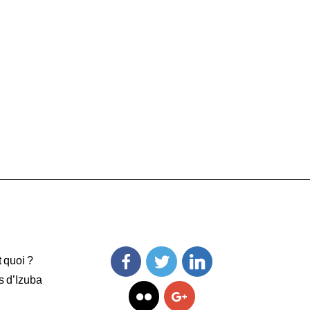
t quoi ?
s d’Izuba
Facebook
Twitter
Linkedin