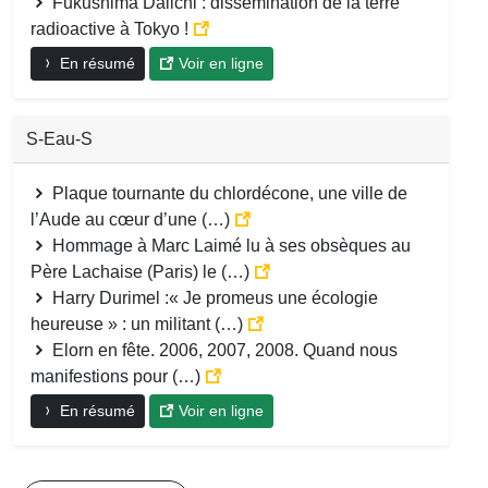
Fukushima Daiichi : dissémination de la terre
radioactive à Tokyo !
En résumé
Voir en ligne
S-Eau-S
Plaque tournante du chlordécone, une ville de
l’Aude au cœur d’une (…)
Hommage à Marc Laimé lu à ses obsèques au
Père Lachaise (Paris) le (…)
Harry Durimel :« Je promeus une écologie
heureuse » : un militant (…)
Elorn en fête. 2006, 2007, 2008. Quand nous
manifestions pour (…)
En résumé
Voir en ligne