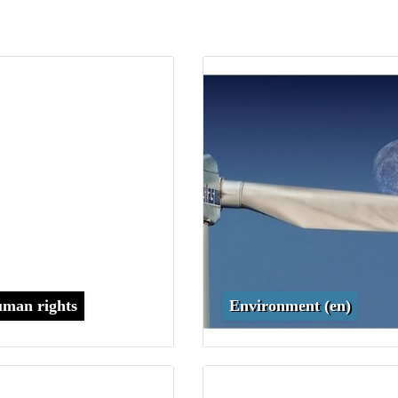
man rights
Environment (en)