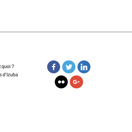
t quoi ?
s d’Izuba
Facebook
Twitter
Linkedin
Flickr
Googleplus