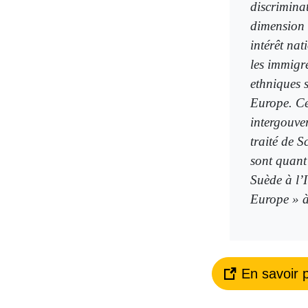
discriminat
dimension 
intérêt nat
les immigré
ethniques 
Europe. Cet
intergouve
traité de S
sont quant 
Suède à l’I
Europe » à 
En savoir p