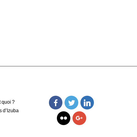
t quoi ?
s d’Izuba
Facebook
Twitter
Linkedin
Flickr
Googleplus