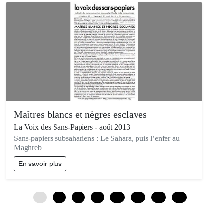
Maîtres blancs et nègres esclaves
La Voix des Sans-Papiers - août 2013
Sans-papiers subsahariens : Le Sahara, puis l’enfer au
Maghreb
En savoir plus
0
3
6
9
12
15
18
21