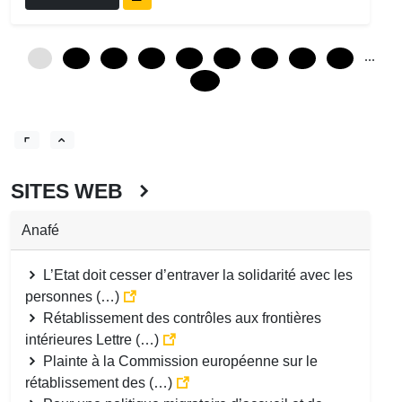
...
0
12
24
36
48
60
72
84
96
240
SITES WEB
Anafé
L’Etat doit cesser d’entraver la solidarité avec les
personnes (…)
Rétablissement des contrôles aux frontières
intérieures Lettre (…)
Plainte à la Commission européenne sur le
rétablissement des (…)